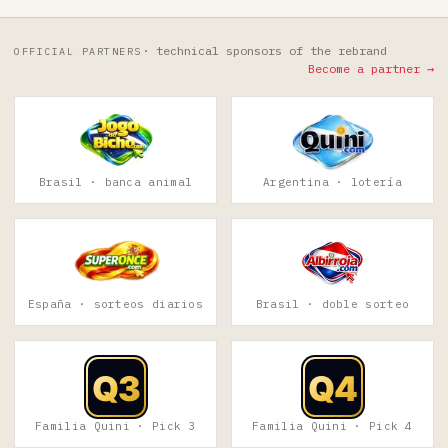
· technical sponsors of the rebrand
OFFICIAL PARTNERS
Become a partner →
Brasil · banca animal
Argentina · lotería
España · sorteos diarios
Brasil · doble sorteo
Familia Quini · Pick 3
Familia Quini · Pick 4