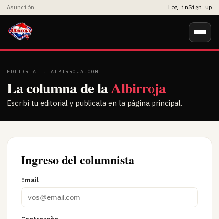
Asunción
Log in
Sign up
EDITORIAL · ALBIRROJA.COM
La columna de la
Albirroja
Escribí tu editorial y publicala en la página principal.
Ingreso del columnista
Email
Contraseña