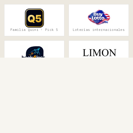
Familia Quini · Pick 5
Loterías internacionales
Viajes · vuelos & hotel
Moda · house of fashion
The Paraguayan fan portal. Bets, casino, news and the